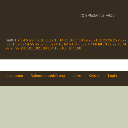
72 h Pfadpfinder-Aktion
Seite
1
2
3
4
5
6
7
8
9
10
11
12
13
14
15
16
17
18
19
20
21
22
23
24
25
26
27
50
51
52
53
54
55
56
57
58
59
60
61
62
63
64
65
66
67
68
69
70
71
72
73
74
97
98
99
100
101
102
103
104
105
106
107
108
Impressum
Datenschutzerklärung
Links
Kontakt
Login