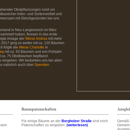
estehender Obstpflanzungen rund um
baulicher Arten- und Sortenvielfalt und
gemeinsam mit Gleichgesinnten bei uns
tenland in Neu-Langerwisch im März
esammelt haben, flossen in das erste
olgte Anlage der
Wiese Andrea
mit mehr
t 2017 ging es weiter mit ca. 120 Bäumen
18 folgte die
Wiese Charlotte
in
eg
mit ca. 50 Bäumen und von Frühjahr
t ca. 75 Obstbäumen bepflanzt.
 vergeben. Wir bedanken uns bei allen
s natürlich auch über
Spenden
.
Baumpatenschaften
Ausgle
r
Für einige Bäume an der
Bergholzer Straße
sind noch
Gemäß 
 sein
Patenschaften zu vergeben.
(weiterlesen)
Gemeind
Ausglei