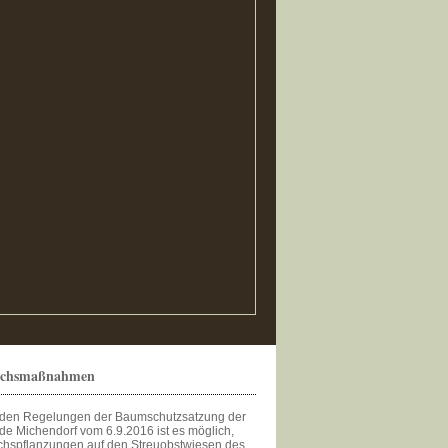
ichsmaßnahmen
den Regelungen der Baumschutzsatzung der
e Michendorf vom 6.9.2016 ist es möglich,
chspflanzungen auf den Streuobstwiesen des