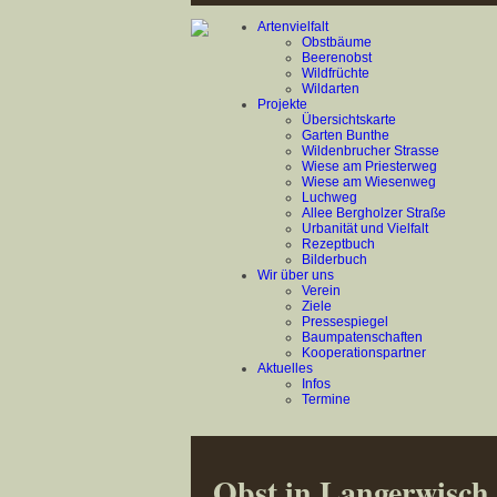
Artenvielfalt
Obstbäume
Beerenobst
Wildfrüchte
Wildarten
Projekte
Übersichtskarte
Garten Bunthe
Wildenbrucher Strasse
Wiese am Priesterweg
Wiese am Wiesenweg
Luchweg
Allee Bergholzer Straße
Urbanität und Vielfalt
Rezeptbuch
Bilderbuch
Wir über uns
Verein
Ziele
Pressespiegel
Baumpatenschaften
Kooperationspartner
Aktuelles
Infos
Termine
Obst in Langerwisch