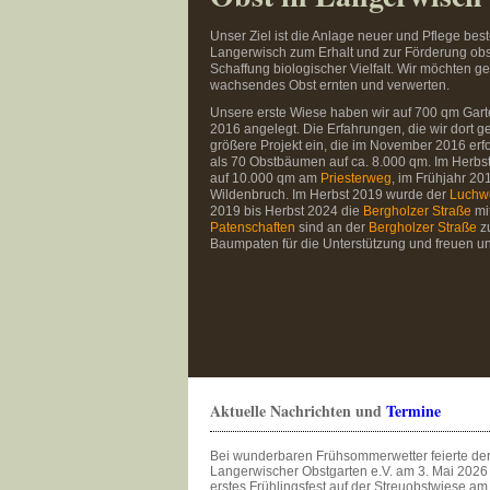
Unser Ziel ist die Anlage neuer und Pflege b
Langerwisch zum Erhalt und zur Förderung obst
Schaffung biologischer Vielfalt. Wir möchten 
wachsendes Obst ernten und verwerten.
Unsere erste Wiese haben wir auf 700 qm Gar
2016 angelegt. Die Erfahrungen, die wir dort g
größere Projekt ein, die im November 2016 erf
als 70 Obstbäumen auf ca. 8.000 qm. Im Herbs
auf 10.000 qm am
Priesterweg
, im Frühjahr 20
Wildenbruch. Im Herbst 2019 wurde der
Luchw
2019 bis Herbst 2024 die
Bergholzer Straße
mi
Patenschaften
sind an der
Bergholzer Straße
zu
Baumpaten für die Unterstützung und freuen un
Aktuelle Nachrichten und
Termine
Bei wunderbaren Frühsommerwetter feierte de
Langerwischer Obstgarten e.V. am 3. Mai 2026
erstes Frühlingsfest auf der Streuobstwiese am