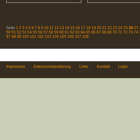
Seite
1
2
3
4
5
6
7
8
9
10
11
12
13
14
15
16
17
18
19
20
21
22
23
24
25
26
27
50
51
52
53
54
55
56
57
58
59
60
61
62
63
64
65
66
67
68
69
70
71
72
73
74
97
98
99
100
101
102
103
104
105
106
107
108
Impressum
Datenschutzerklärung
Links
Kontakt
Login