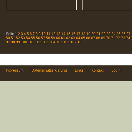
Seite
1
2
3
4
5
6
7
8
9
10
11
12
13
14
15
16
17
18
19
20
21
22
23
24
25
26
27
50
51
52
53
54
55
56
57
58
59
60
61
62
63
64
65
66
67
68
69
70
71
72
73
74
97
98
99
100
101
102
103
104
105
106
107
108
Impressum
Datenschutzerklärung
Links
Kontakt
Login