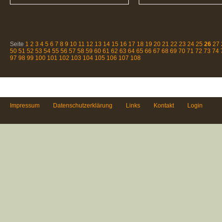
Seite
1
2
3
4
5
6
7
8
9
10
11
12
13
14
15
16
17
18
19
20
21
22
23
24
25
26
27
50
51
52
53
54
55
56
57
58
59
60
61
62
63
64
65
66
67
68
69
70
71
72
73
74
97
98
99
100
101
102
103
104
105
106
107
108
Impressum
Datenschutzerklärung
Links
Kontakt
Login