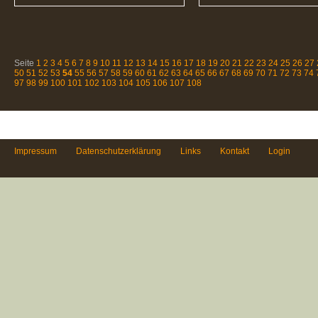
Seite
1
2
3
4
5
6
7
8
9
10
11
12
13
14
15
16
17
18
19
20
21
22
23
24
25
26
27
50
51
52
53
54
55
56
57
58
59
60
61
62
63
64
65
66
67
68
69
70
71
72
73
74
97
98
99
100
101
102
103
104
105
106
107
108
Impressum
Datenschutzerklärung
Links
Kontakt
Login